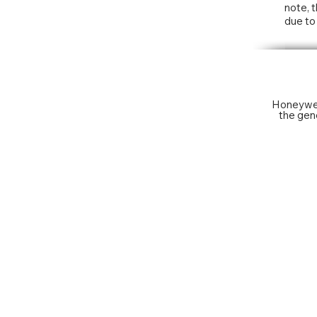
note, t
due to 
Honeywel
the gen