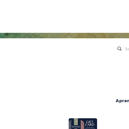
enlaces rápidos
Contáctenos
Conciertos en directo
260.563.1102
Películas
Honeywell
Restaurante Eugenia
The
Contáctenos
organiza
Celebraciones
260.563.1102
Bodas
Solicita una donación
Apre
Ventas grupales
ce Hours