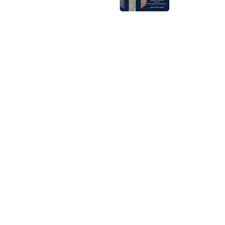
enlaces rápidos
Conciertos en directo
Películas
Restaurante Eugenia
Celebraciones
Bodas
Solicita una donación
Ventas grupales
pen two hours
nter shows.