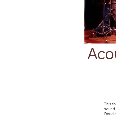
Aco
This f
sound 
Doud a