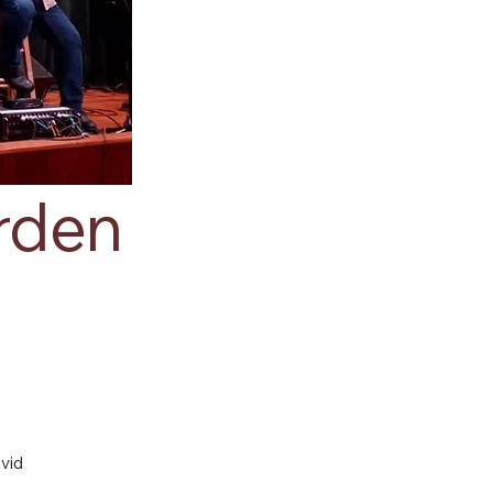
rden
vid