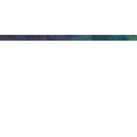
Arte y
entretenimiento de
Honeywell
275 W. Market St.
Wabash EN 46992
Política de privacidad
Main Box Offi