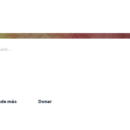
 Arts & Entertainment es parte de
 Honeywell Foundation, una
ción sin fines de lucro dedicada a
las artes.
nde más
Donar