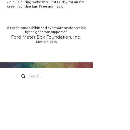
Join us during Wabash's First Friday for an ice
cream sundae bar! Free admission.
Dr. Ford Home exhibits and events are made possible
by the generous support of
Ford Meter Box Foundation, Inc.
Mosier's Tarps
Arte y entretenimiento de
Honeywell
275 W. Market St.
Wabash EN 46992
Política de privacidad