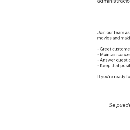
administraci
Join our team as
movies and makin
- Greet custom
- Maintain conce
- Answer questio
- Keep that posi
If you're ready f
Se puede