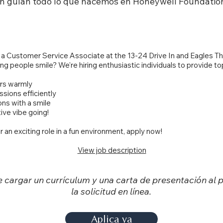
ón guían todo lo que hacemos en Honeywell Foundatio
Core Competencies
 a Customer Service Associate at the 13-24 Drive In and Eagles T
g people smile? We're hiring enthusiastic individuals to provide t
ers warmly
ssions efficiently
ns with a smile
tive vibe going!
or an exciting role in a fun environment, apply now!
View job description
 cargar un currículum y una carta de presentación al 
la solicitud en línea.
Aplica ya