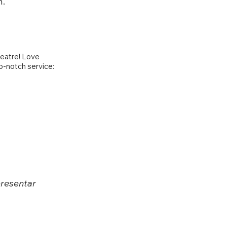
n.
heatre! Love
op-notch service:
presentar