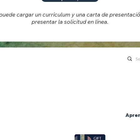
puede cargar un currículum y una carta de presentació
presentar la solicitud en línea.
enlaces rápidos
Contáctenos
Conciertos en directo
260.563.1102
Películas
Honeywell
Restaurante Eugenia
The
Contáctenos
organiza
Celebraciones
260.563.1102
Bodas
Solicita una donación
Apre
Ventas grupales