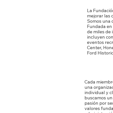
La Fundació
mejorar las 
Somos una or
Fundada en 1
de miles de 
incluyen con
eventos recr
Center, Hon
Ford Histori
Cada miembro
una organizac
individual y 
buscamos un m
pasión por se
valores funda