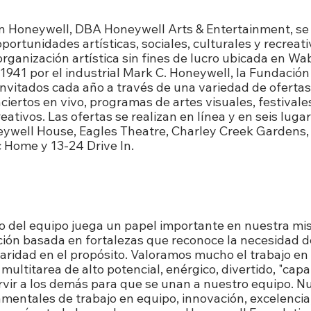
Acerca de la Fundación Honeywell
n Honeywell, DBA Honeywell Arts & Entertainment, se
oportunidades artísticas, sociales, culturales y recreat
ganización artística sin fines de lucro ubicada en Wa
941 por el industrial Mark C. Honeywell, la Fundación 
invitados cada año a través de una variedad de ofertas
ciertos en vivo, programas de artes visuales, festivales
eativos. Las ofertas se realizan en línea y en seis lug
eywell House, Eagles Theatre, Charley Creek Gardens,
c Home y 13-24 Drive In.
Nuestra cultura
 del equipo juega un papel importante en nuestra mi
ión basada en fortalezas que reconoce la necesidad d
claridad en el propósito. Valoramos mucho el trabajo en
ultitarea de alto potencial, enérgico, divertido, "cap
rvir a los demás para que se unan a nuestro equipo. N
mentales de trabajo en equipo, innovación, excelencia,