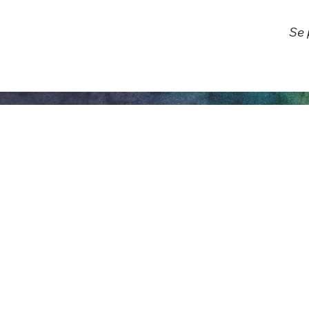
Se 
Arte y
entretenimiento de
Honeywell
275 W. Market St.
Wabash EN 46992
Política de privacidad