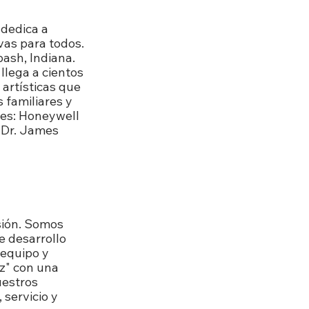
 dedica a
ivas para todos.
bash, Indiana.
llega a cientos
 artísticas que
 familiares y
ares: Honeywell
 Dr. James
sión. Somos
e desarrollo
 equipo y
az" con una
uestros
 servicio y