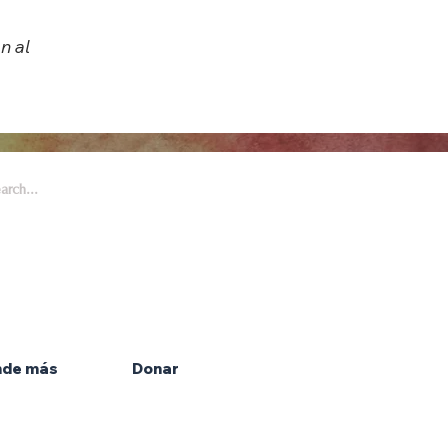
n al
 Arts & Entertainment es parte de
 Honeywell Foundation, una
ción sin fines de lucro dedicada a
las artes.
nde más
Donar