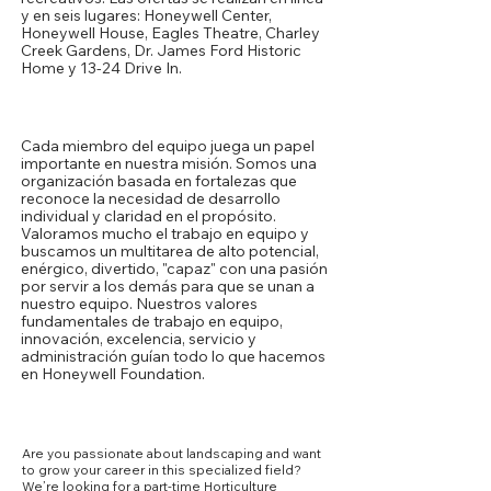
y en seis lugares: Honeywell Center,
Honeywell House, Eagles Theatre, Charley
Creek Gardens, Dr. James Ford Historic
Home y 13-24 Drive In.
Nuestra cultura
Cada miembro del equipo juega un papel
importante en nuestra misión. Somos una
organización basada en fortalezas que
reconoce la necesidad de desarrollo
individual y claridad en el propósito.
Valoramos mucho el trabajo en equipo y
buscamos un multitarea de alto potencial,
enérgico, divertido, "capaz" con una pasión
por servir a los demás para que se unan a
nuestro equipo. Nuestros valores
fundamentales de trabajo en equipo,
innovación, excelencia, servicio y
administración guían todo lo que hacemos
en Honeywell Foundation.
Core Competencies
Are you passionate about landscaping and want
to grow your career in this specialized field?
We’re looking for a part-time Horticulture