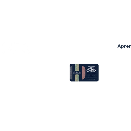
Conciertos en directo
260.563.1102
Películas
Honeywell
Restaurante Eugenia
The
Contáctenos
organiza
Celebraciones
260.563.1102
Bodas
Solicita una donación
Apre
Ventas grupales
ce Hours
enlaces rápidos
Conciertos en directo
Películas
Restaurante Eugenia
Celebraciones
Bodas
Solicita una donación
Ventas grupales
pen two hours