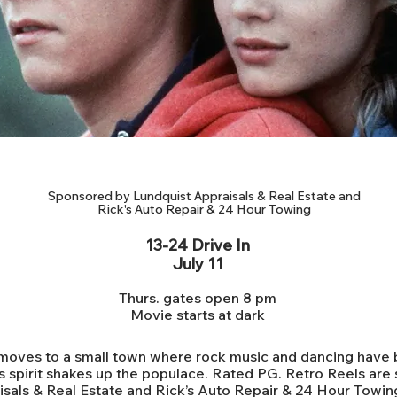
Retro Reels: Footloose (1984)
Sponsored by Lundquist Appraisals & Real Estate and
Rick's Auto Repair & 24 Hour Towing
13-24 Drive In
July 11
Thurs. gates open 8 pm
Movie starts at dark
 moves to a small town where rock music and dancing have
us spirit shakes up the populace. Rated PG. Retro Reels ar
sals & Real Estate and Rick’s Auto Repair & 24 Hour Towin