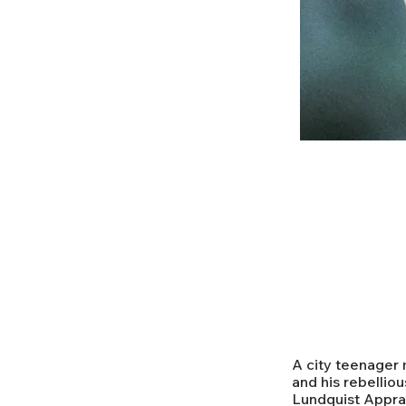
A city teenager
and his rebellio
Lundquist Apprai