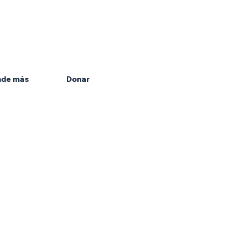
 Arts & Entertainment es parte de
 Honeywell Foundation, una
ción sin fines de lucro dedicada a
las artes.
nde más
Donar