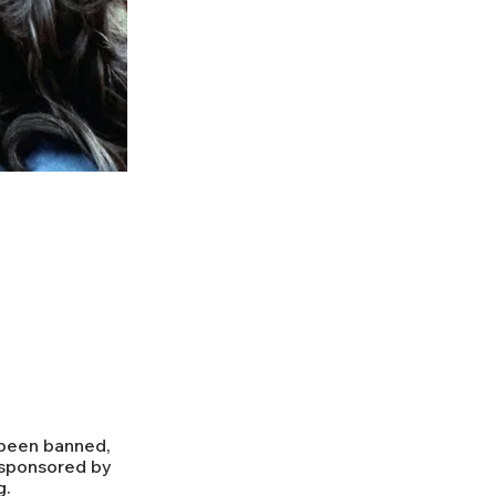
 been banned,
e sponsored by
g.