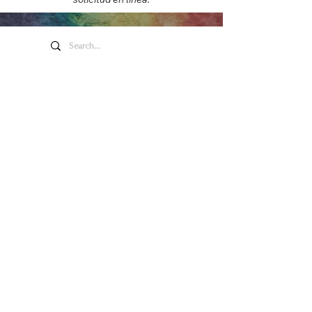
Arte y entretenimiento de
Honeywell
275 W. Market St.
Wabash EN 46992
Política de privacidad
Contáctenos
260.563.1102
Contáctenos
260.563.1102
Main Box Office Hours